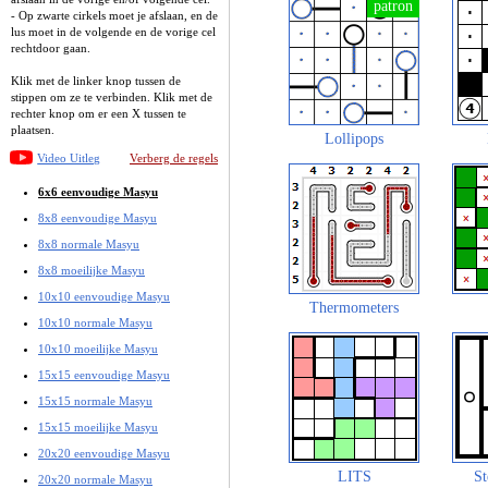
- Op zwarte cirkels moet je afslaan, en de
lus moet in de volgende en de vorige cel
rechtdoor gaan.
Klik met de linker knop tussen de
stippen om ze te verbinden. Klik met de
rechter knop om er een X tussen te
plaatsen.
Lollipops
Video Uitleg
Verberg de regels
6x6 eenvoudige Masyu
8x8 eenvoudige Masyu
8x8 normale Masyu
8x8 moeilijke Masyu
10x10 eenvoudige Masyu
Thermometers
10x10 normale Masyu
10x10 moeilijke Masyu
15x15 eenvoudige Masyu
15x15 normale Masyu
15x15 moeilijke Masyu
20x20 eenvoudige Masyu
LITS
St
20x20 normale Masyu