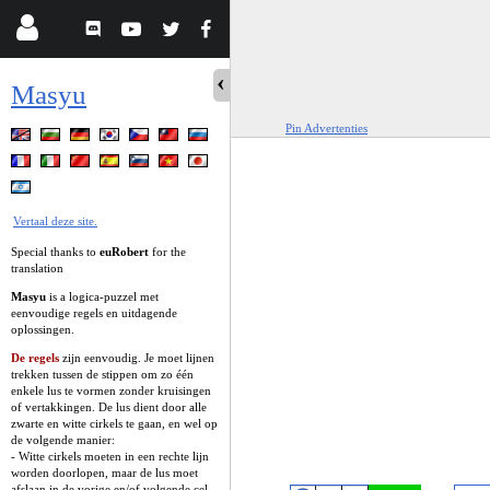
Masyu
Pin Advertenties
Vertaal deze site.
Special thanks to
euRobert
for the
translation
Masyu
is a logica-puzzel met
eenvoudige regels en uitdagende
oplossingen.
De regels
zijn eenvoudig. Je moet lijnen
trekken tussen de stippen om zo één
enkele lus te vormen zonder kruisingen
of vertakkingen. De lus dient door alle
zwarte en witte cirkels te gaan, en wel op
de volgende manier:
- Witte cirkels moeten in een rechte lijn
worden doorlopen, maar de lus moet
afslaan in de vorige en/of volgende cel.