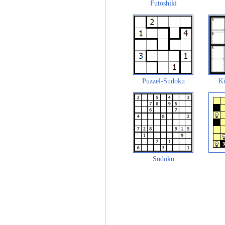
Futoshiki
Puzzel-Sudoku
Ki
Sudoku