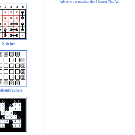
Advertenties uitschakelen
|
Report This Ad
Stitches
lkenkrabbers