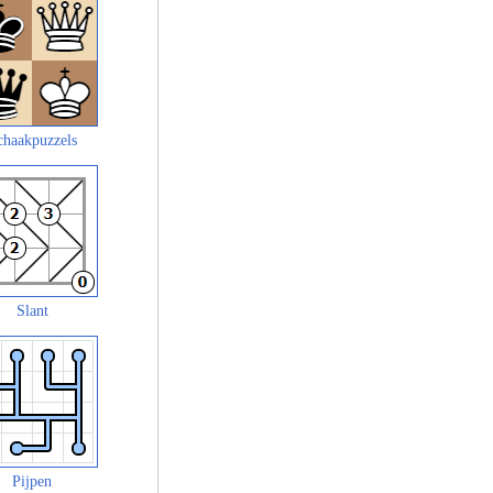
chaakpuzzels
Slant
Pijpen