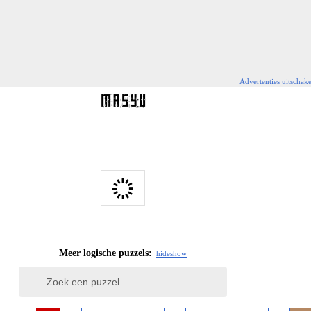
Advertenties uitschak
Meer logische puzzels:
hide
show