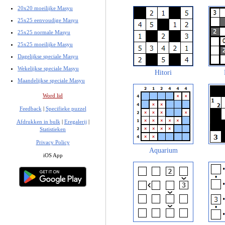
20x20 moeilijke Masyu
25x25 eenvoudige Masyu
25x25 normale Masyu
25x25 moeilijke Masyu
Dagelijkse speciale Masyu
Wekelijkse speciale Masyu
Hitori
Maandelijkse speciale Masyu
Word lid
Feedback
|
Specifieke puzzel
Afdrukken in bulk
|
Eregalerij
|
Statistieken
Privacy Policy
Aquarium
iOS App