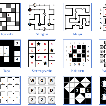
Heyawake
Shingoki
Masyu
Tapa
Sterrengevecht
Kakurasu
Wo