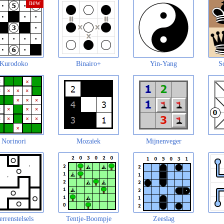
Kurodoko
Binairo+
Yin-Yang
S
Norinori
Mozaïek
Mijnenveger
errenstelsels
Tentje-Boompje
Zeeslag